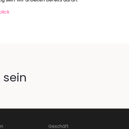
lick 
 sein
en
Geschäft