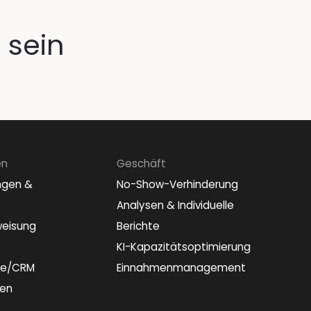
 sein
en
Geschäft
ngen &
No-Show-Verhinderung
Analysen & Individuelle
weisung
Berichte
KI-Kapazitätsoptimierung
le/CRM
Einnahmenmanagement
nen